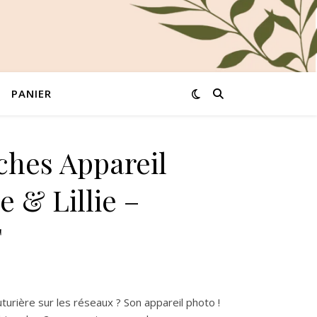
PANIER
hes Appareil
e & Lillie –
F
,00 €.
is: 10,00 €.
turière sur les réseaux ? Son appareil photo !