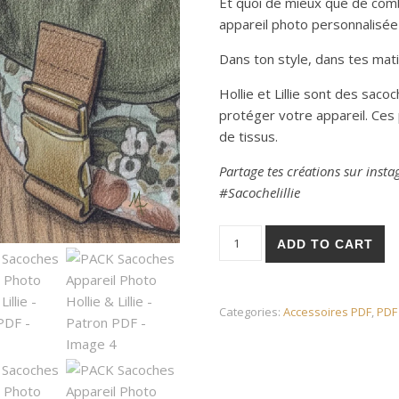
Et quoi de mieux que de comb
appareil photo personnalisée 
Dans ton style, dans tes matiè
Hollie et Lillie sont des sa
protéger votre appareil. Ces 
de tissus.
Partage tes créations sur ins
#Sacochelillie
PACK Sacoches Appareil Photo 
ADD TO CART
Categories:
Accessoires PDF
,
PDF