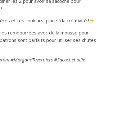
iner les 2 pour avoir sa sacoche pour
!
res et tes couleurs, place à la créativité !
coches rembourrées avec de la mousse pour
patrons sont parfaits pour utiliser ses chutes
tagram #MorganeTaverniers #Sacochehollie
Hollie & Lillie - Patron PDF quantity