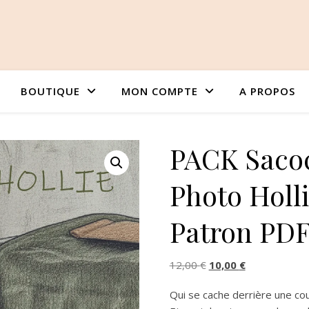
BOUTIQUE
MON COMPTE
A PROPOS
PACK Sacoc
Photo Holli
Patron PD
Original price was: 12
Current price 
12,00
€
10,00
€
Qui se cache derrière une cou