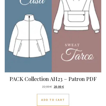
PACK Collection AH23 – Patron PDF
Original price was: 22,00 €.
Current price is: 20,00 €.
22,00
€
20,00
€
ADD TO CART