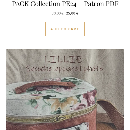
PACK Collection PE24 – Patron PDF
Original price was: 30,00 €.
Current price is: 25,00 €.
30,00
€
25,00
€
ADD TO CART